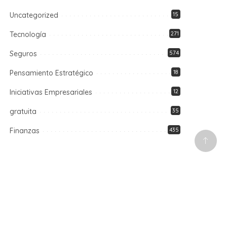
Uncategorized
15
Tecnología
271
Seguros
574
Pensamiento Estratégico
18
Iniciativas Empresariales
12
gratuita
35
Finanzas
435